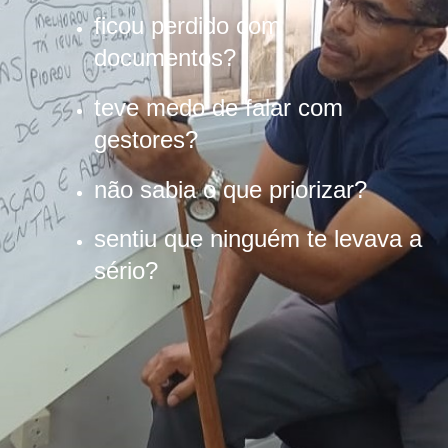
ficou perdido com
documentos?
teve medo de falar com
gestores?
não sabia o que priorizar?
sentiu que ninguém te levava a
sério?