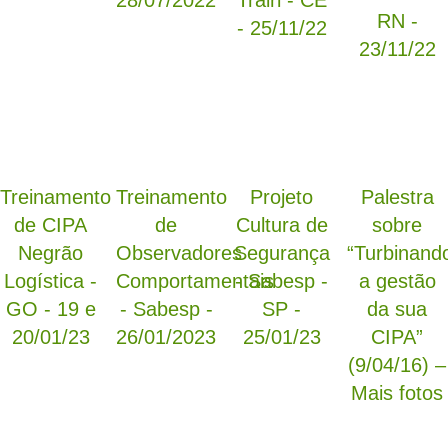
28/07/2022
Trairi - CE
RN -
- 25/11/22
23/11/22
Treinamento
Treinamento
Projeto
Palestra
de CIPA
de
Cultura de
sobre
Negrão
Observadores
Segurança
“Turbinand
Logística -
Comportamentais
- Sabesp -
a gestão
GO - 19 e
- Sabesp -
SP -
da sua
20/01/23
26/01/2023
25/01/23
CIPA”
(9/04/16) –
Mais fotos