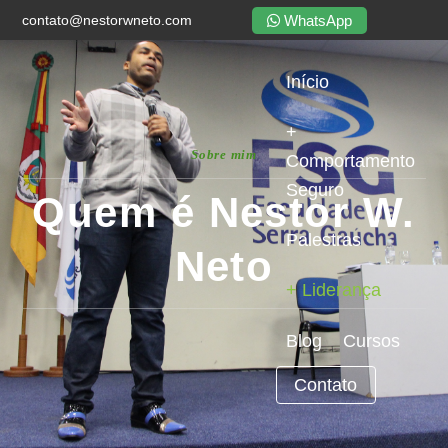
WhatsApp
contato@nestorwneto.com
Início
+
Sobre mim
Comportamento
Seguro
Quem é Nestor W.
Palestras
Neto
+ Liderança
Blog
Cursos
Contato