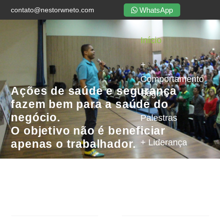
WhatsApp
contato@nestorwneto.com
Início
+
Comportamento
Ações de saúde e segurança
Seguro
fazem bem para a saúde do
negócio.
Palestras
O objetivo não é beneficiar
apenas o trabalhador.
+ Liderança
Blog
Cursos
Contato