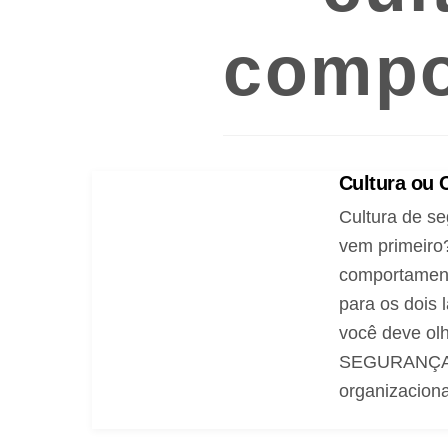
compo
Cultura ou 
Cultura de s
vem primeiro?
comportament
para os dois
você deve o
SEGURANÇA? E
organizaciona