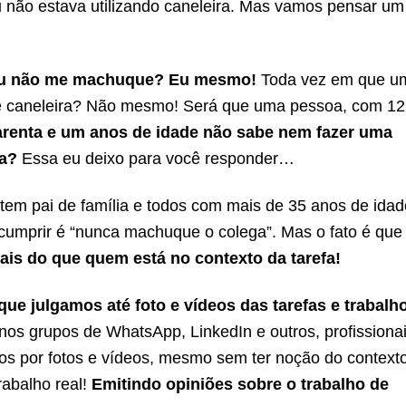
u não estava utilizando caneleira. Mas vamos pensar um
 eu não me machuque? Eu mesmo!
Toda vez em que u
de caneleira? Não mesmo! Será que uma pessoa, com 12
renta e um anos de idade não sabe nem fazer uma
ra?
Essa eu deixo para você responder…
 tem pai de família e todos com mais de 35 anos de idad
 cumprir é “nunca machuque o colega”. Mas o fato é qu
is do que quem está no contexto da tarefa!
que julgamos até foto e vídeos das tarefas e trabalh
os grupos de WhatsApp, LinkedIn e outros, profissiona
ros por fotos e vídeos, mesmo sem ter noção do context
abalho real!
Emitindo opiniões sobre o trabalho de