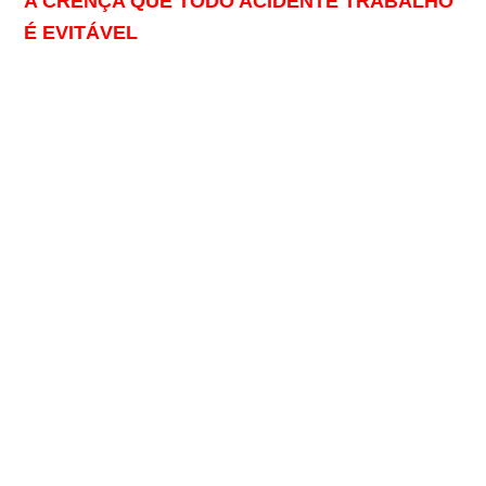
A CRENÇA QUE TODO ACIDENTE TRABALHO
É EVITÁVEL